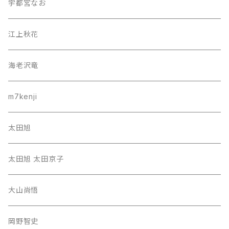
宇都宮なお
江上秋花
海老沢竜
m7kenji
太田旭
太田旭 太田京子
大山尚悟
岡野智史