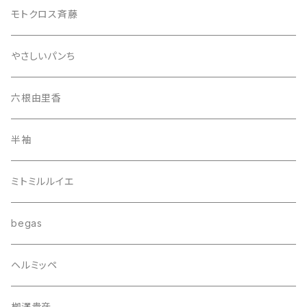
モトクロス斉藤
やさしいパンち
六根由里香
半袖
ミトミルルイエ
begas
ヘルミッペ
栁澤貴彦