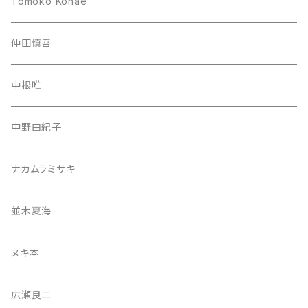
Tomoko Konae
仲田慎吾
中根唯
中野由紀子
ナカムラミサキ
並木夏海
ヌキ本
広瀬良二