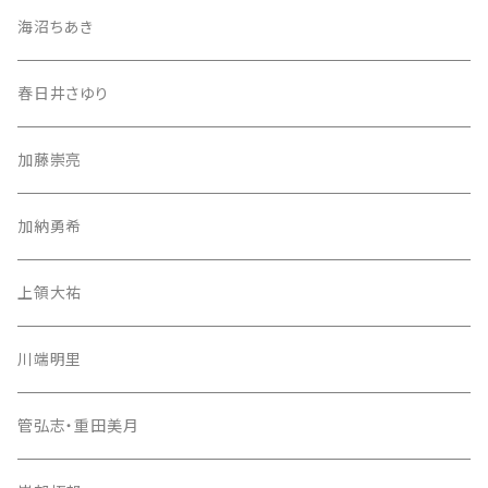
海沼ちあき
春日井さゆり
加藤崇亮
加納勇希
上領大祐
川端明里
管弘志・重田美月