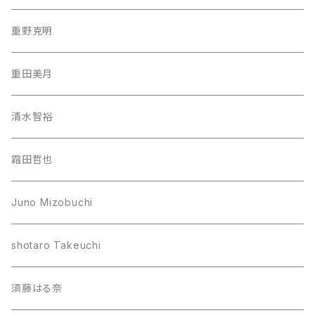
重野克明
重田美月
清水智裕
霜田哲也
Juno Mizobuchi
shotaro Takeuchi
須藤はる奈