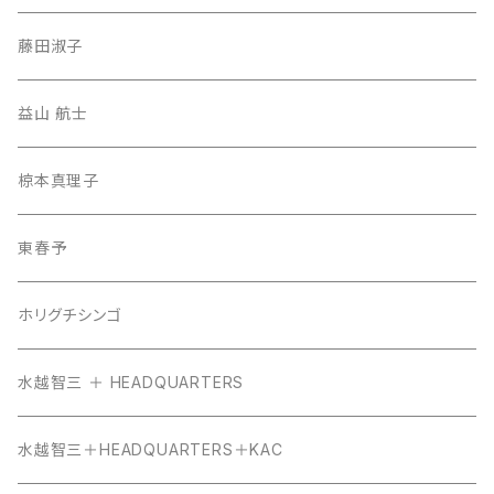
藤田淑子
益山 航士
椋本真理子
東春予
ホリグチシンゴ
水越智三 ＋ HEADQUARTERS
水越智三＋HEADQUARTERS＋KAC