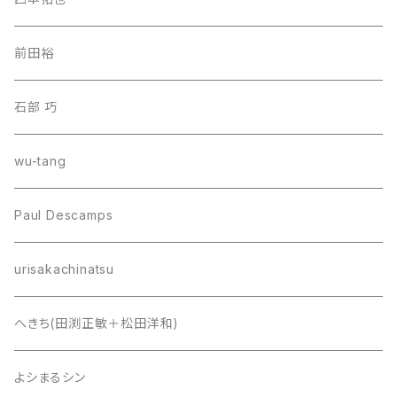
前田裕
石部 巧
wu-tang
Paul Descamps
urisakachinatsu
へきち(田渕正敏＋松田洋和)
よシまるシン