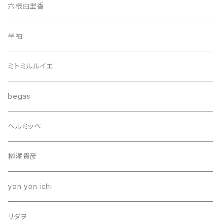
六根由里香
半袖
ミトミルルイエ
begas
ヘルミッペ
栁澤貴彦
yon yon ichi
リダヲ