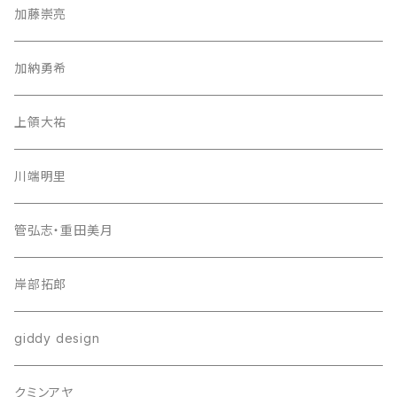
加藤崇亮
加納勇希
上領大祐
川端明里
管弘志・重田美月
岸部拓郎
giddy design
クミンアヤ