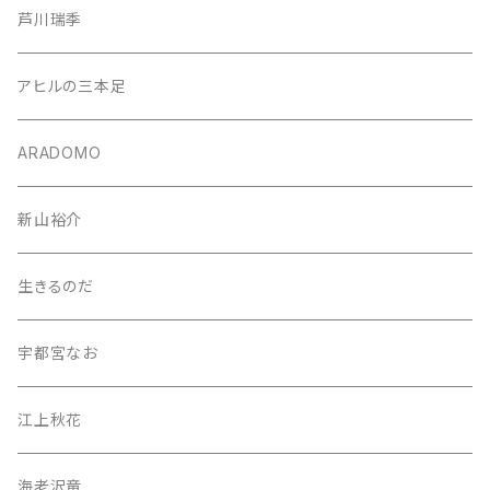
芦川瑞季
アヒルの三本足
ARADOMO
新山裕介
生きるのだ
宇都宮なお
江上秋花
海老沢竜