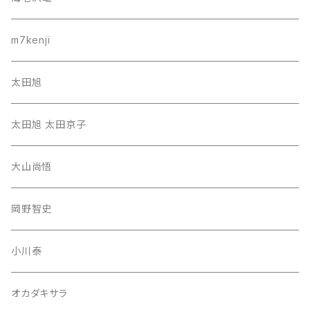
m7kenji
太田旭
太田旭 太田京子
大山尚悟
岡野智史
小川泰
オカダキサラ