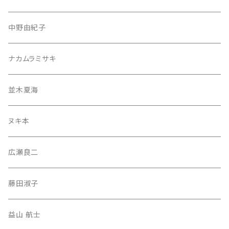
中野由紀子
ナカムラミサキ
並木夏海
ヌキ本
広瀬良二
藤田淑子
益山 航士