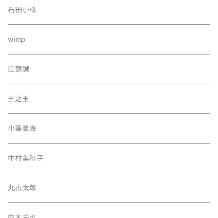
石田小榛
wimp
江頭誠
王之玉
小筆夏海
中村美和子
丸山太郎
四本拓也