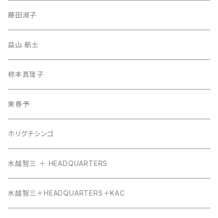
藤田淑子
益山 航士
椋本真理子
東春予
ホリグチシンゴ
水越智三 ＋ HEADQUARTERS
水越智三＋HEADQUARTERS＋KAC