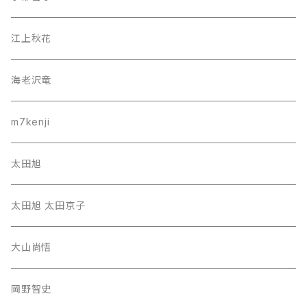
江上秋花
海老沢竜
m7kenji
太田旭
太田旭 太田京子
大山尚悟
岡野智史