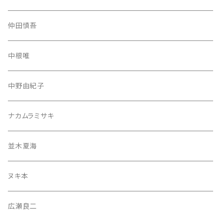
仲田慎吾
中根唯
中野由紀子
ナカムラミサキ
並木夏海
ヌキ本
広瀬良二