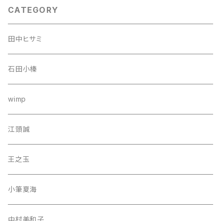
CATEGORY
田中ヒサミ
石田小榛
wimp
江頭誠
王之玉
小筆夏海
中村美和子