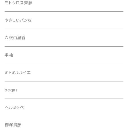
モトクロス斉藤
やさしいパンち
六根由里香
半袖
ミトミルルイエ
begas
ヘルミッペ
栁澤貴彦