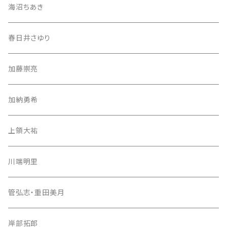
海沼ちあき
春日井さゆり
加藤崇亮
加納勇希
上領大祐
川端明里
管弘志・重田美月
岸部拓郎