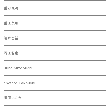
重野克明
重田美月
清水智裕
霜田哲也
Juno Mizobuchi
shotaro Takeuchi
須藤はる奈