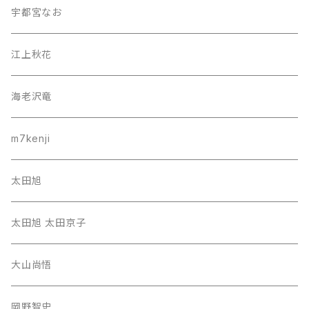
宇都宮なお
江上秋花
海老沢竜
m7kenji
太田旭
太田旭 太田京子
大山尚悟
岡野智史