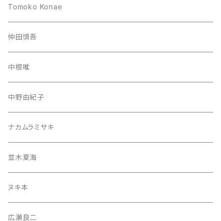
Tomoko Konae
仲田慎吾
中根唯
中野由紀子
ナカムラミサキ
並木夏海
ヌキ本
広瀬良二