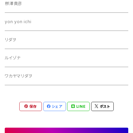
栁澤貴彦
yon yon ichi
リダヲ
ルイゾナ
ワカヤマリダヲ
保存
シェア
LINE
ポスト