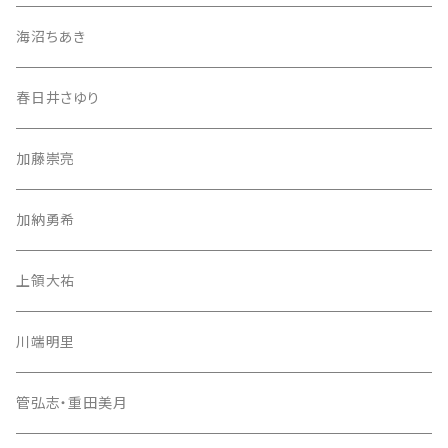
海沼ちあき
春日井さゆり
加藤崇亮
加納勇希
上領大祐
川端明里
管弘志・重田美月