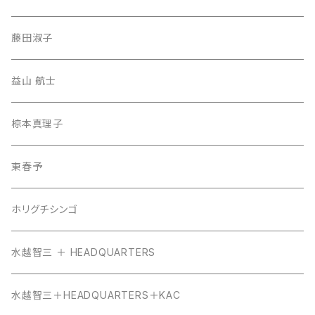
藤田淑子
益山 航士
椋本真理子
東春予
ホリグチシンゴ
水越智三 ＋ HEADQUARTERS
水越智三＋HEADQUARTERS＋KAC