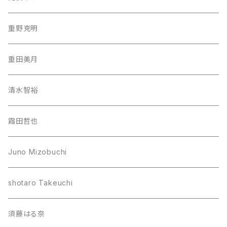
重野克明
重田美月
清水智裕
霜田哲也
Juno Mizobuchi
shotaro Takeuchi
須藤はる奈