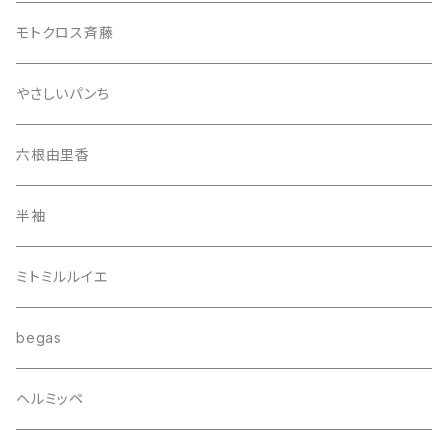
モトクロス斉藤
やさしいパンち
六根由里香
半袖
ミトミルルイエ
begas
ヘルミッペ