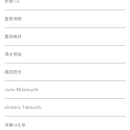
死後くん
重野克明
重田美月
清水智裕
霜田哲也
Juno Mizobuchi
shotaro Takeuchi
須藤はる奈