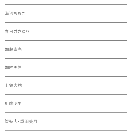
海沼ちあき
春日井さゆり
加藤崇亮
加納勇希
上領大祐
川端明里
管弘志・重田美月