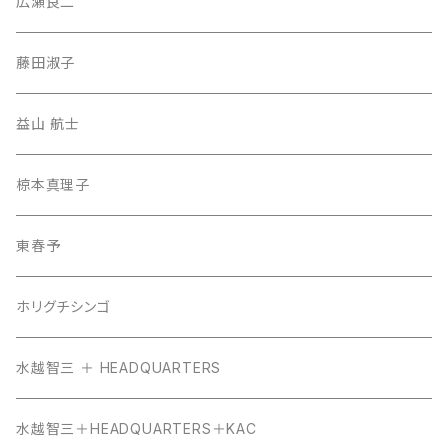
広瀬良二
藤田淑子
益山 航士
椋本真理子
東春予
ホリグチシンゴ
水越智三 ＋ HEADQUARTERS
水越智三＋HEADQUARTERS＋KAC