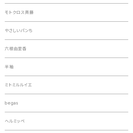
モトクロス斉藤
やさしいパンち
六根由里香
半袖
ミトミルルイエ
begas
ヘルミッペ