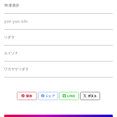
栁澤貴彦
yon yon ichi
リダヲ
ルイゾナ
ワカヤマリダヲ
保存
シェア
LINE
ポスト