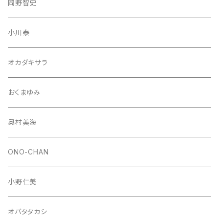
岡野智史
小川泰
オカダキサラ
おくまゆみ
奥村美海
ONO-CHAN
小野仁美
オバタタカシ