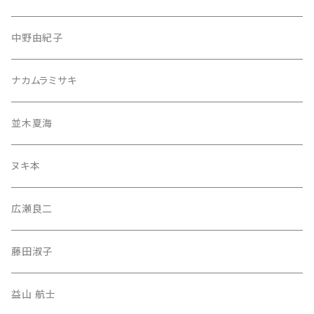
中野由紀子
ナカムラミサキ
並木夏海
ヌキ本
広瀬良二
藤田淑子
益山 航士