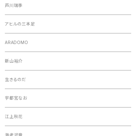
芦川瑞季
アヒルの三本足
ARADOMO
新山裕介
生きるのだ
宇都宮なお
江上秋花
海老沢竜