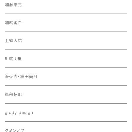
加藤崇亮
加納勇希
上領大祐
川端明里
管弘志・重田美月
岸部拓郎
giddy design
クミンアヤ