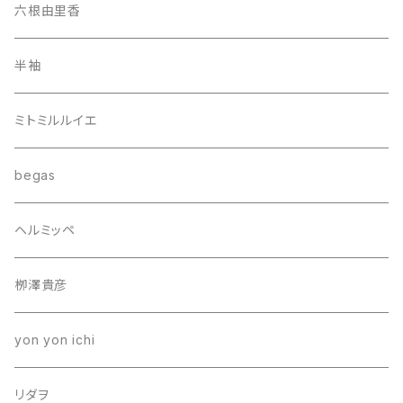
六根由里香
半袖
ミトミルルイエ
begas
ヘルミッペ
栁澤貴彦
yon yon ichi
リダヲ