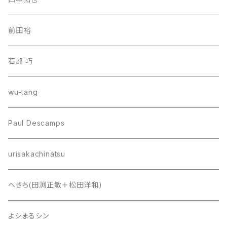
前田裕
石部 巧
wu-tang
Paul Descamps
urisakachinatsu
へきち(田渕正敏＋松田洋和)
よシまるシン