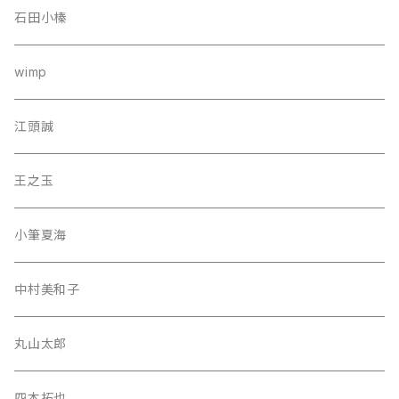
石田小榛
wimp
江頭誠
王之玉
小筆夏海
中村美和子
丸山太郎
四本拓也