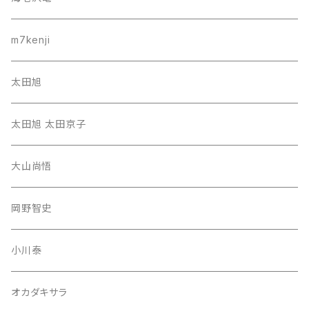
m7kenji
太田旭
太田旭 太田京子
大山尚悟
岡野智史
小川泰
オカダキサラ