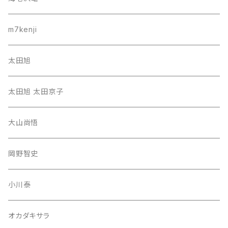
m7kenji
太田旭
太田旭 太田京子
大山尚悟
岡野智史
小川泰
オカダキサラ