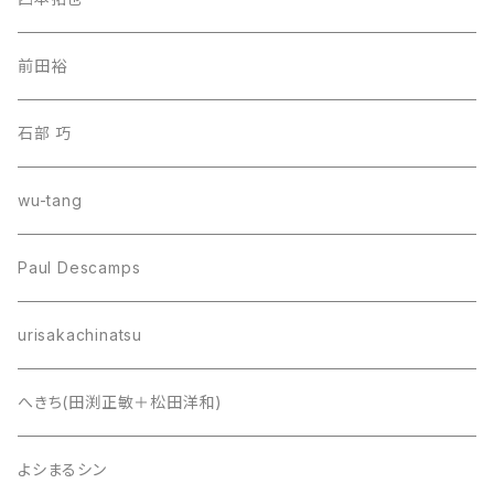
前田裕
石部 巧
wu-tang
Paul Descamps
urisakachinatsu
へきち(田渕正敏＋松田洋和)
よシまるシン