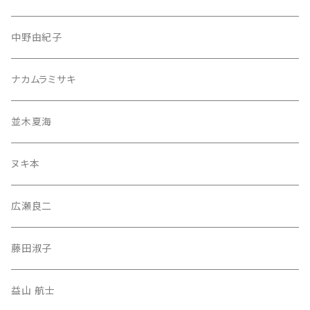
中野由紀子
ナカムラミサキ
並木夏海
ヌキ本
広瀬良二
藤田淑子
益山 航士