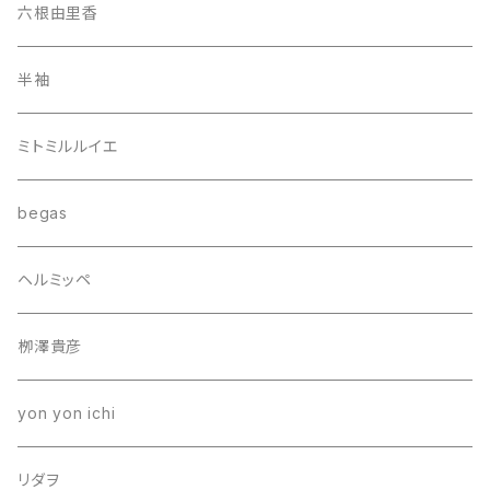
六根由里香
半袖
ミトミルルイエ
begas
ヘルミッペ
栁澤貴彦
yon yon ichi
リダヲ