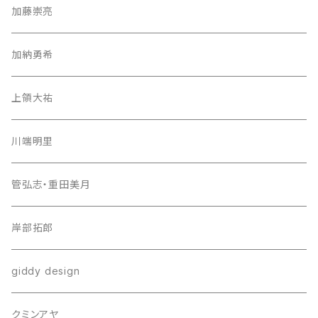
加藤崇亮
加納勇希
上領大祐
川端明里
管弘志・重田美月
岸部拓郎
giddy design
クミンアヤ