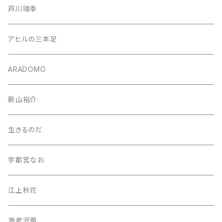
芦川瑞季
アヒルの三本足
ARADOMO
新山裕介
生きるのだ
宇都宮なお
江上秋花
海老沢竜