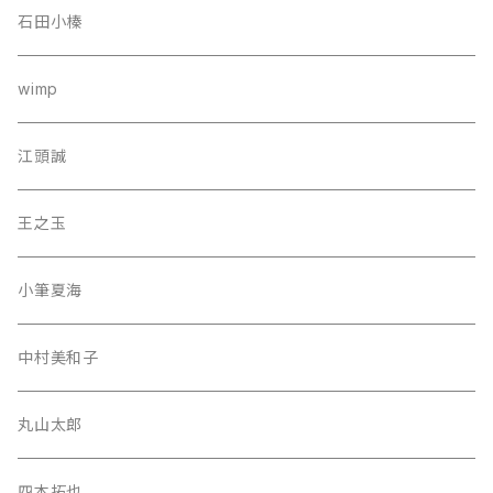
石田小榛
wimp
江頭誠
王之玉
小筆夏海
中村美和子
丸山太郎
四本拓也