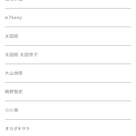
m7kenji
太田旭
太田旭 太田京子
大山尚悟
岡野智史
小川泰
オカダキサラ