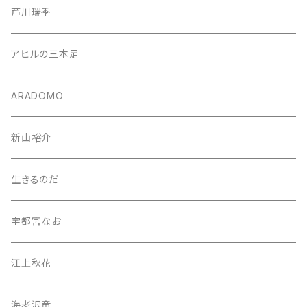
芦川瑞季
アヒルの三本足
ARADOMO
新山裕介
生きるのだ
宇都宮なお
江上秋花
海老沢竜