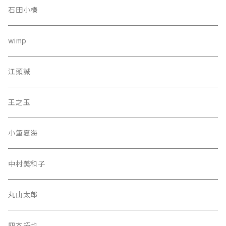
石田小榛
wimp
江頭誠
王之玉
小筆夏海
中村美和子
丸山太郎
四本拓也