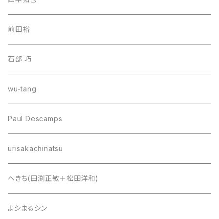
前田裕
石部 巧
wu-tang
Paul Descamps
urisakachinatsu
へきち(田渕正敏＋松田洋和)
よシまるシン