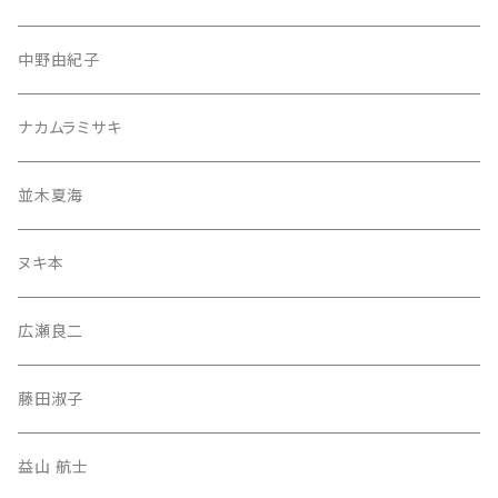
中野由紀子
ナカムラミサキ
並木夏海
ヌキ本
広瀬良二
藤田淑子
益山 航士