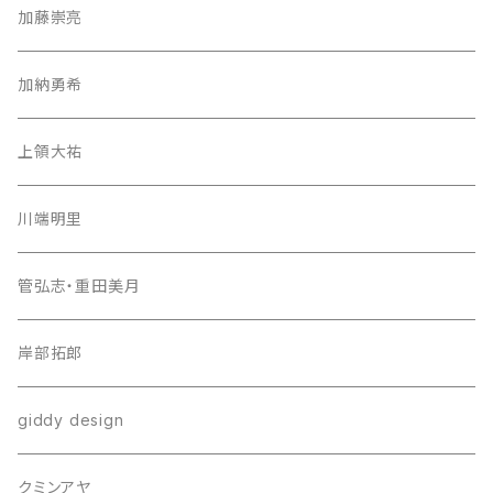
加藤崇亮
加納勇希
上領大祐
川端明里
管弘志・重田美月
岸部拓郎
giddy design
クミンアヤ