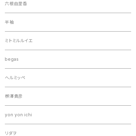
六根由里香
半袖
ミトミルルイエ
begas
ヘルミッペ
栁澤貴彦
yon yon ichi
リダヲ