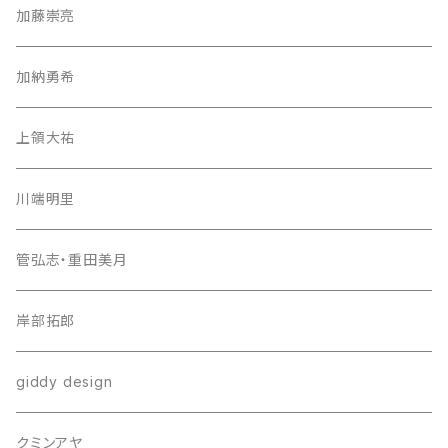
加藤崇亮
加納勇希
上領大祐
川端明里
管弘志・重田美月
岸部拓郎
giddy design
クミンアヤ