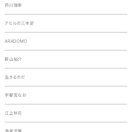
芦川瑞季
アヒルの三本足
ARADOMO
新山裕介
生きるのだ
宇都宮なお
江上秋花
海老沢竜