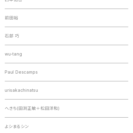
前田裕
石部 巧
wu-tang
Paul Descamps
urisakachinatsu
へきち(田渕正敏＋松田洋和)
よシまるシン