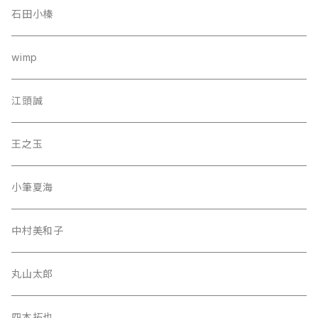
石田小榛
wimp
江頭誠
王之玉
小筆夏海
中村美和子
丸山太郎
四本拓也