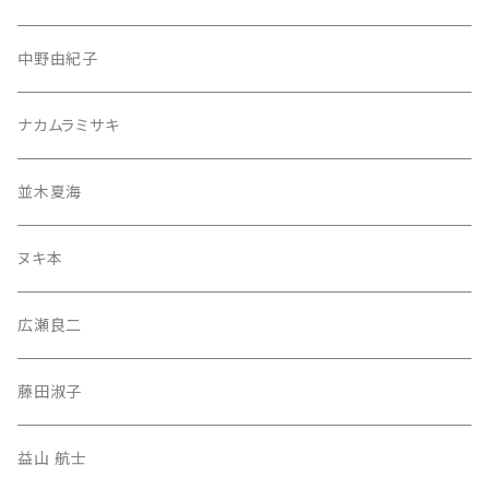
中野由紀子
ナカムラミサキ
並木夏海
ヌキ本
広瀬良二
藤田淑子
益山 航士