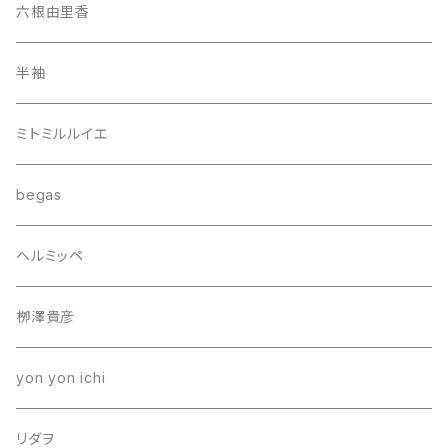
六根由里香
半袖
ミトミルルイエ
begas
ヘルミッペ
栁澤貴彦
yon yon ichi
リダヲ