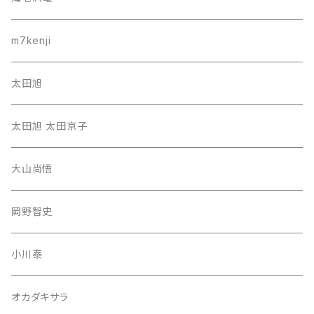
m7kenji
太田旭
太田旭 太田京子
大山尚悟
岡野智史
小川泰
オカダキサラ