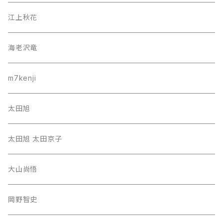
江上秋花
海老沢竜
m7kenji
太田旭
太田旭 太田京子
大山尚悟
岡野智史