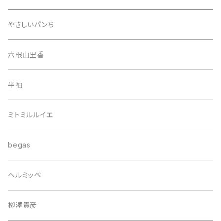
やさしいパンち
六根由里香
半袖
ミトミルルイエ
begas
ヘルミッペ
栁澤貴彦