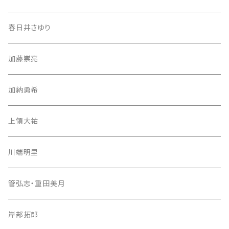
春日井さゆり
加藤崇亮
加納勇希
上領大祐
川端明里
管弘志・重田美月
岸部拓郎