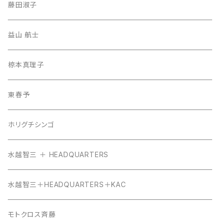
藤田淑子
益山 航士
椋本真理子
東春予
ホリグチシンゴ
水越智三 ＋ HEADQUARTERS
水越智三＋HEADQUARTERS＋KAC
モトクロス斉藤