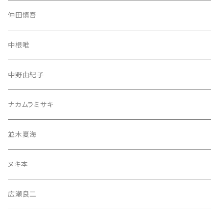
仲田慎吾
中根唯
中野由紀子
ナカムラミサキ
並木夏海
ヌキ本
広瀬良二