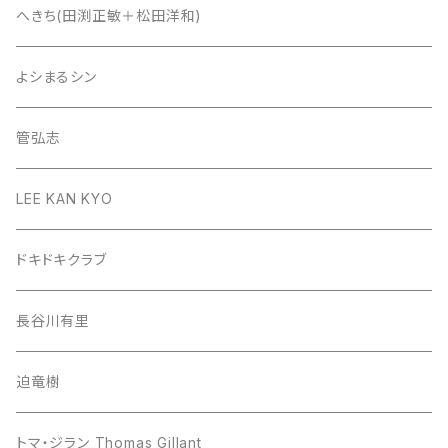
へきち(田渕正敏＋松田洋和)
よシまるシン
管弘志
LEE KAN KYO
ドキドキクラブ
長谷川有里
迫竜樹
トマ・ジラン Thomas Gillant