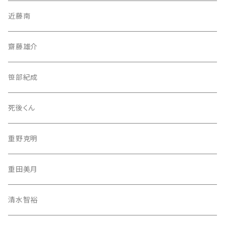
近藤南
齋藤雄介
笹部紀成
死後くん
重野克明
重田美月
清水智裕