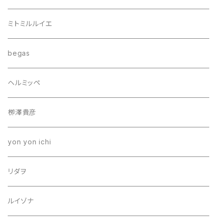
ミトミルルイエ
begas
ヘルミッペ
栁澤貴彦
yon yon ichi
リダヲ
ルイゾナ