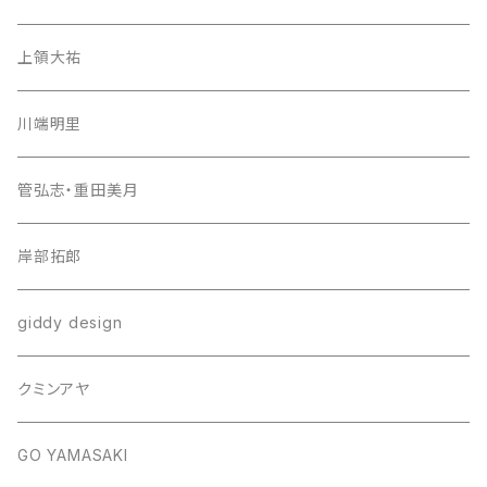
上領大祐
川端明里
管弘志・重田美月
岸部拓郎
giddy design
クミンアヤ
GO YAMASAKI