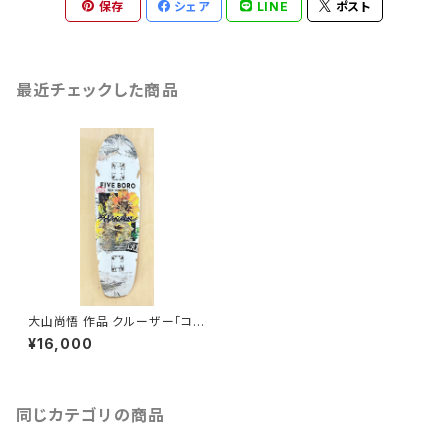
保存
シェア
LINE
ポスト
最近チェックした商品
大山尚悟 作品 クルーザー「コン
サバティブ」
¥16,000
同じカテゴリの商品