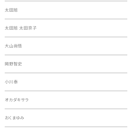
太田旭
太田旭 太田京子
大山尚悟
岡野智史
小川泰
オカダキサラ
おくまゆみ