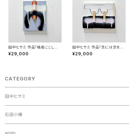
田中ヒサミ 作品「結局ここしか
田中ヒサミ 作品「念には念を入
ないのかもしれない」
れて 」
¥29,000
¥29,000
CATEGORY
田中ヒサミ
石田小榛
wimp