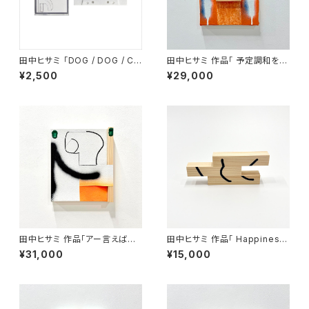
田中ヒサミ 「DOG / DOG / CA
田中ヒサミ 作品「 予定調和を避
T / DOG / AMBIENT」カセット
けられないのであれば」
¥2,500
¥29,000
田中ヒサミ 作品「アー言えばコ
田中ヒサミ 作品「 Happiness
ー言うだろう 」
2」
¥31,000
¥15,000