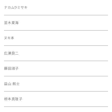
ナカムラミサキ
並木夏海
ヌキ本
広瀬良二
藤田淑子
益山 航士
椋本真理子