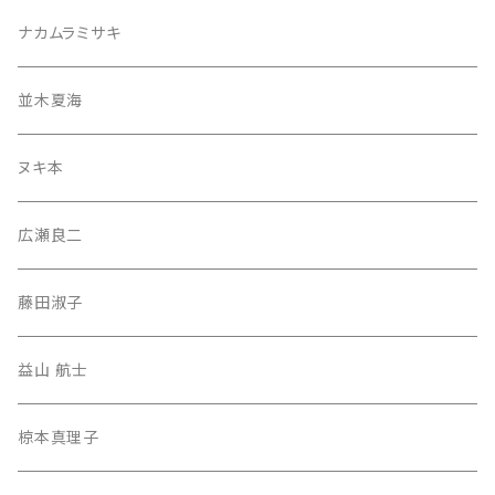
ナカムラミサキ
並木夏海
ヌキ本
広瀬良二
藤田淑子
益山 航士
椋本真理子