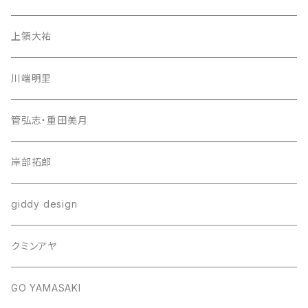
上領大祐
川端明里
管弘志・重田美月
岸部拓郎
giddy design
クミンアヤ
GO YAMASAKI