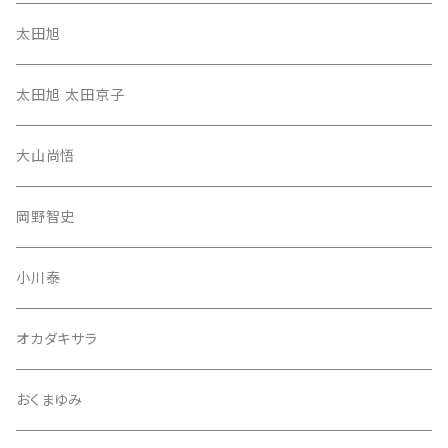
太田旭
太田旭 太田京子
大山尚悟
岡野智史
小川泰
オカダキサラ
おくまゆみ