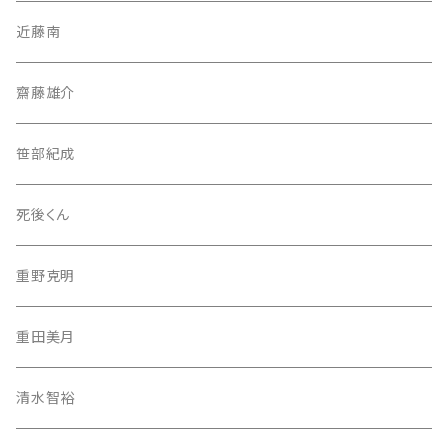
近藤南
齋藤雄介
笹部紀成
死後くん
重野克明
重田美月
清水智裕