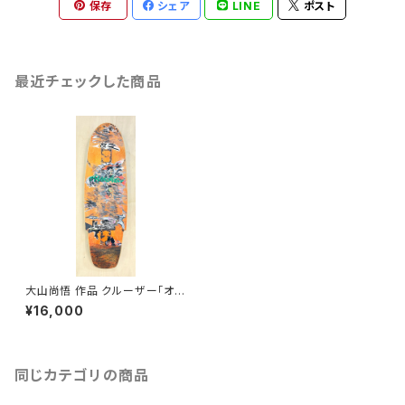
保存
シェア
LINE
ポスト
最近チェックした商品
大山尚悟 作品 クルーザー「オリ
ジナル」
¥16,000
同じカテゴリの商品