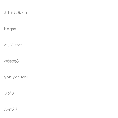
ミトミルルイエ
begas
ヘルミッペ
栁澤貴彦
yon yon ichi
リダヲ
ルイゾナ