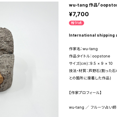
wu-tang 作品「oopsto
¥7,700
残り1点
International shipping 
作家名：wu-tang
作品タイトル：oopstone
サイズ(cm)：9.5 × 9 × 10
技法・材質：芦野石(割った
との箇所に接着した作品)
【作家プロフィール】
wu-tang ／ フルーツ占い