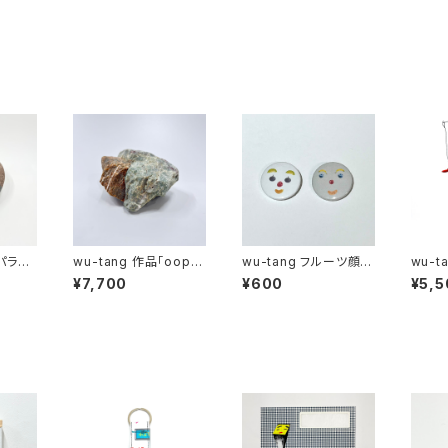
「パラレ
wu-tang 作品「oopst
wu-tang フルーツ顔缶
wu-t
one」
バッジ 2個セット
ぼのモ
¥7,700
¥600
¥5,5