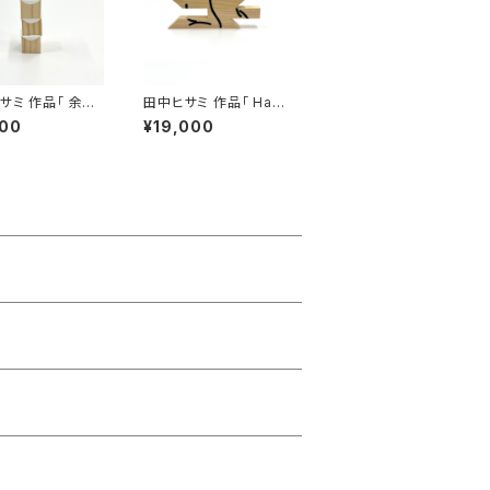
サミ 作品「 余程
田中ヒサミ 作品「 Hap
がない限り2」
piness 1」
500
¥19,000