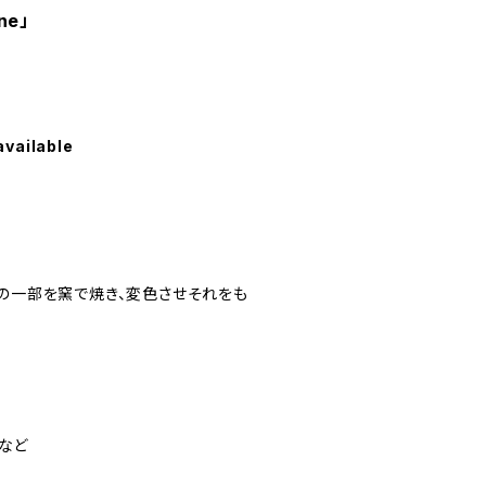
ne」
available
石の一部を窯で焼き、変色させそれをも
師など