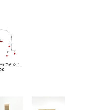
ang 作品「赤とん
ビール」
00