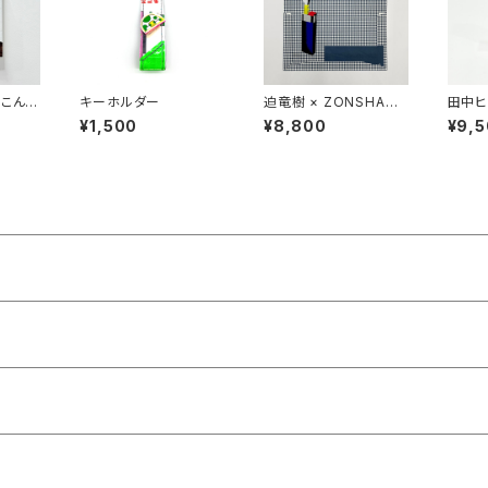
「こんな
キーホルダー
迫竜樹 × ZONSHANG
田中ヒ
に 」
コラボスクリーンプリン
のこと
¥1,500
¥8,800
¥9,
ト作品