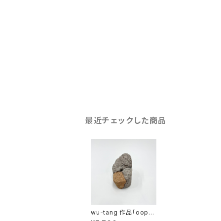
最近チェックした商品
wu-tang 作品「oopst
one」