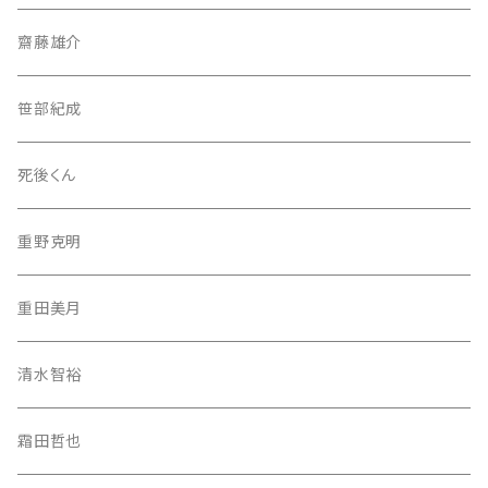
齋藤雄介
笹部紀成
死後くん
重野克明
重田美月
清水智裕
霜田哲也