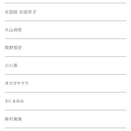
太田旭 太田京子
大山尚悟
岡野智史
小川泰
オカダキサラ
おくまゆみ
奥村美海