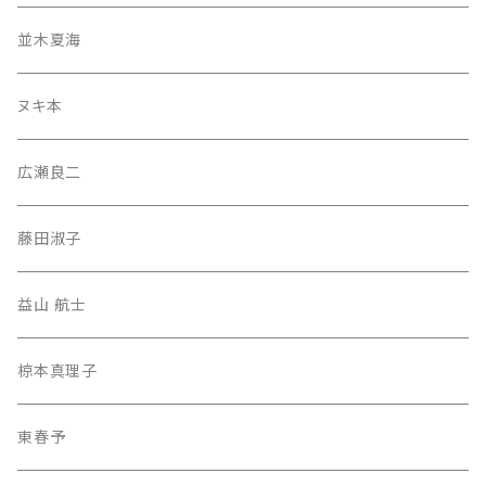
並木夏海
ヌキ本
広瀬良二
藤田淑子
益山 航士
椋本真理子
東春予