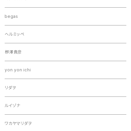
begas
ヘルミッペ
栁澤貴彦
yon yon ichi
リダヲ
ルイゾナ
ワカヤマリダヲ