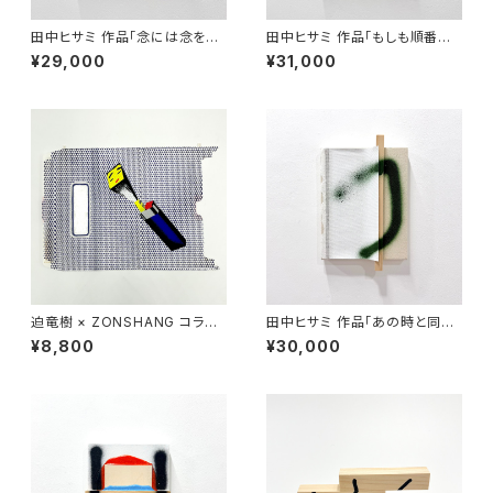
田中ヒサミ 作品「念には念を入
田中ヒサミ 作品「もしも順番を
れて 」
間違えたとしても 」
¥29,000
¥31,000
迫竜樹 × ZONSHANG コラボ
田中ヒサミ 作品「あの時と同じ
スクリーンプリント作品
ように振る舞えていたら 」
¥8,800
¥30,000