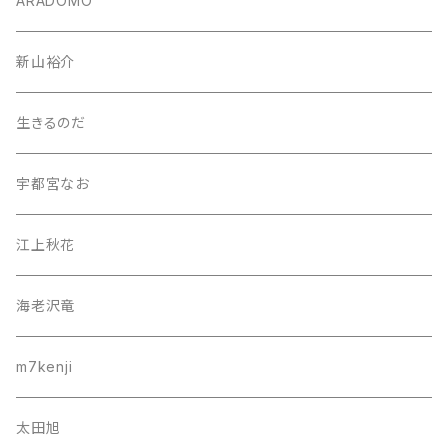
ARADOMO
新山裕介
生きるのだ
宇都宮なお
江上秋花
海老沢竜
m7kenji
太田旭