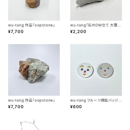
wu-tang 作品「oopstone」
wu-tang「石のDM立て 大理石
3ポケ」
¥7,700
¥2,200
wu-tang 作品「oopstone」
wu-tang フルーツ顔缶バッジ 2
個セット
¥7,700
¥600