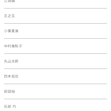
江頭誠
王之玉
小筆夏海
中村美和子
丸山太郎
四本拓也
前田裕
石部 巧