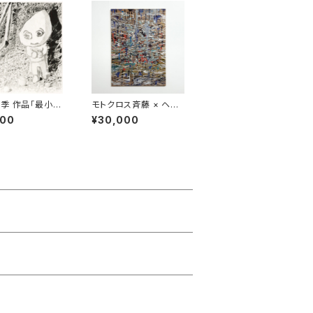
季 作品「最小エ
モトクロス斉藤 × ヘル
ー」
ミッペ 合作
800
¥30,000