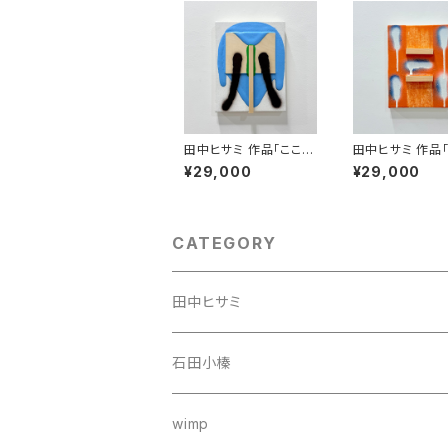
田中ヒサミ 作品「ここに
田中ヒサミ 作品「
いればきっと大丈夫 」
調和を避けられ
¥29,000
¥29,000
であれば」
CATEGORY
田中ヒサミ
石田小榛
wimp