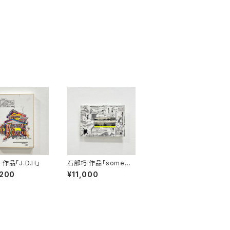
作品「J.D.H」
石部巧 作品「somewh
ere between black
,200
¥11,000
and white」