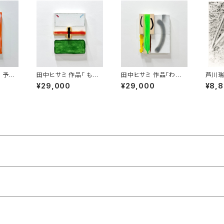
 予定
田中ヒサミ 作品「 もし
田中ヒサミ 作品「わかり
芦川瑞
ないの
かするとさっきと同じか
やすく言うときっとそう
ネルギ
¥29,000
¥29,000
¥8,
もしれない」
いう事 」