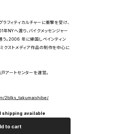
のグラフィティカルチャーに衝撃を受け、
01年NYへ渡り、バイクメッセンジャー
う。2006 年に帰国しペインティン
、ミクストメディア作品の制作を中心に
に亀戸アートセンターを運営。
om/2blks_takumaishibe/
l shipping available
d to cart