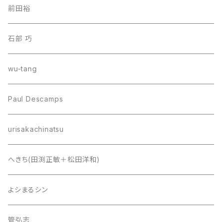
前田裕
石部 巧
wu-tang
Paul Descamps
urisakachinatsu
へきち(田渕正敏＋松田洋和)
よシまるシン
管弘志