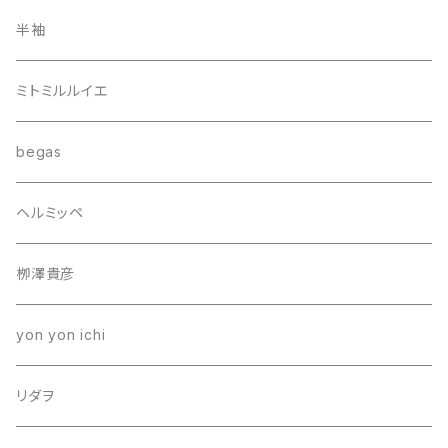
半袖
ミトミルルイエ
begas
ヘルミッペ
栁澤貴彦
yon yon ichi
リダヲ