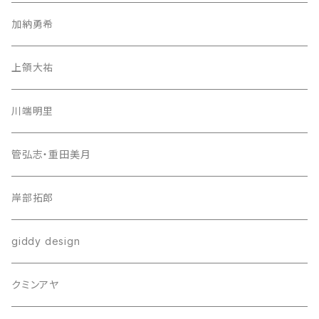
加納勇希
上領大祐
川端明里
管弘志・重田美月
岸部拓郎
giddy design
クミンアヤ