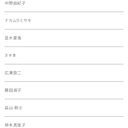
中野由紀子
ナカムラミサキ
並木夏海
ヌキ本
広瀬良二
藤田淑子
益山 航士
椋本真理子