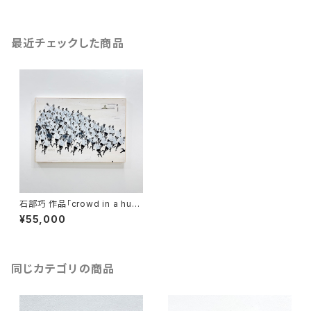
最近チェックした商品
石部巧 作品「crowd in a hurr
y」
¥55,000
同じカテゴリの商品