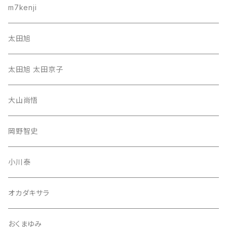
m7kenji
太田旭
太田旭 太田京子
大山尚悟
岡野智史
小川泰
オカダキサラ
おくまゆみ