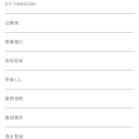
GO YAMASAKI
近藤南
齋藤雄介
笹部紀成
死後くん
重野克明
重田美月
清水智裕