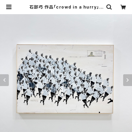
石部巧 作品「crowd in a hurry」 |
KAC ONLINE STORE