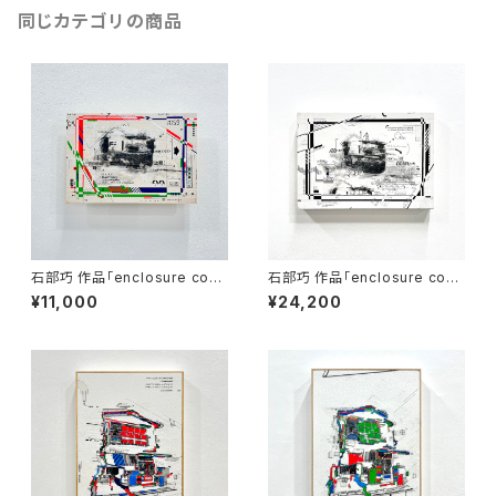
同じカテゴリの商品
石部巧 作品「enclosure com
石部巧 作品「enclosure com
position」
position」
¥11,000
¥24,200