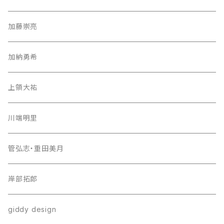
加藤崇亮
加納勇希
上領大祐
川端明里
管弘志・重田美月
岸部拓郎
giddy design