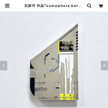
石部巧 作品「somewhere betwe
en black and white」 | KAC ON
LINE STORE