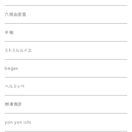
六根由里香
半袖
ミトミルルイエ
begas
ヘルミッペ
栁澤貴彦
yon yon ichi