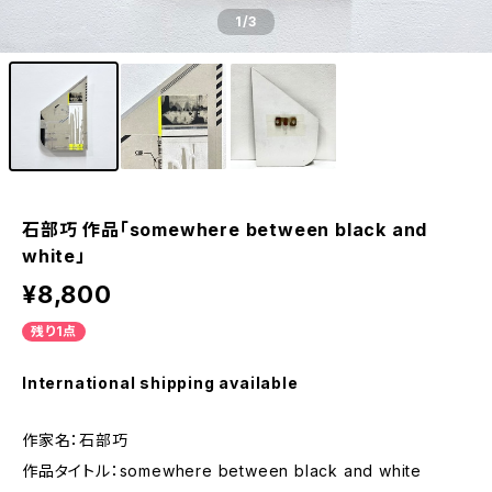
1
/3
石部巧 作品「somewhere between black and
white」
¥8,800
残り1点
International shipping available
作家名：石部巧
作品タイトル：somewhere between black and white