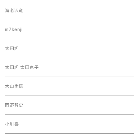
海老沢竜
m7kenji
太田旭
太田旭 太田京子
大山尚悟
岡野智史
小川泰