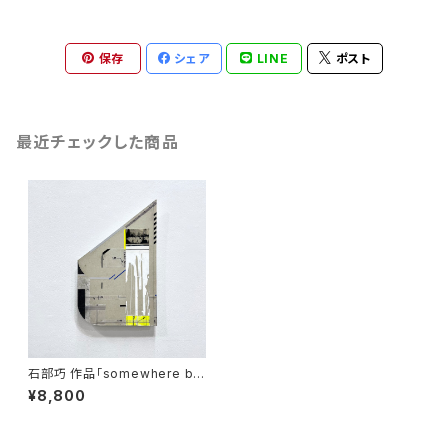
保存
シェア
LINE
ポスト
最近チェックした商品
石部巧 作品「somewhere be
tween black and white」
¥8,800