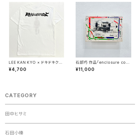
LEE KAN KYO × ドキドキクラ
石部巧 作品「enclosure com
ブ コラボTシャツ＿時代に逆行
position」
¥4,700
¥11,000
せよ(黒)
CATEGORY
田中ヒサミ
石田小榛