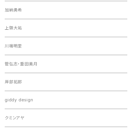
加納勇希
上領大祐
川端明里
管弘志・重田美月
岸部拓郎
giddy design
クミンアヤ