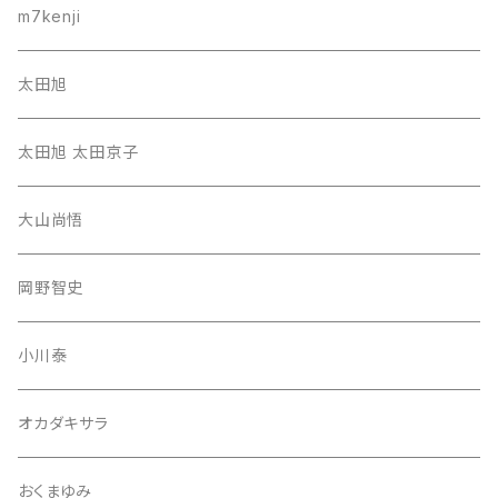
m7kenji
太田旭
太田旭 太田京子
大山尚悟
岡野智史
小川泰
オカダキサラ
おくまゆみ