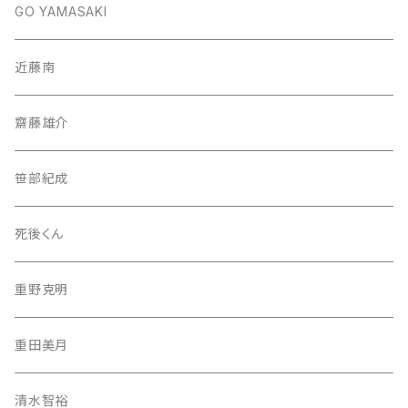
GO YAMASAKI
近藤南
齋藤雄介
笹部紀成
死後くん
重野克明
重田美月
清水智裕