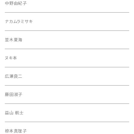
中野由紀子
ナカムラミサキ
並木夏海
ヌキ本
広瀬良二
藤田淑子
益山 航士
椋本真理子