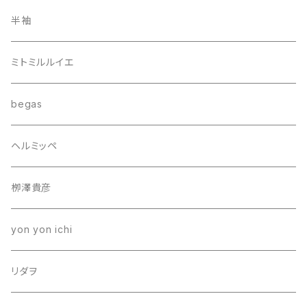
半袖
ミトミルルイエ
begas
ヘルミッペ
栁澤貴彦
yon yon ichi
リダヲ