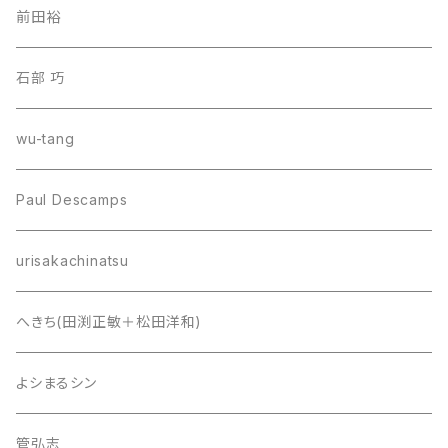
前田裕
石部 巧
wu-tang
Paul Descamps
urisakachinatsu
へきち(田渕正敏＋松田洋和)
よシまるシン
管弘志