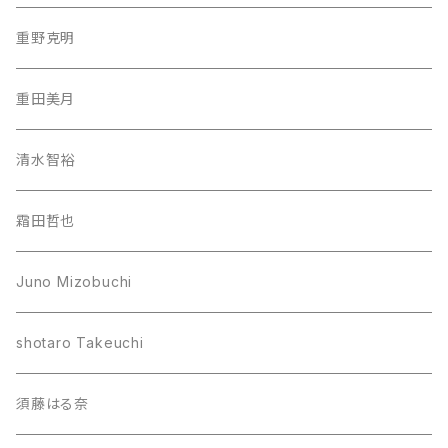
重野克明
重田美月
清水智裕
霜田哲也
Juno Mizobuchi
shotaro Takeuchi
須藤はる奈