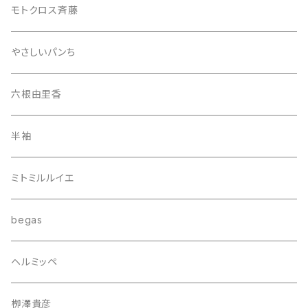
モトクロス斉藤
やさしいパンち
六根由里香
半袖
ミトミルルイエ
begas
ヘルミッペ
栁澤貴彦