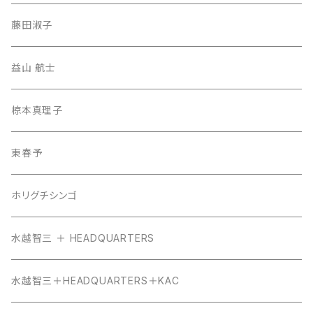
藤田淑子
益山 航士
椋本真理子
東春予
ホリグチシンゴ
水越智三 ＋ HEADQUARTERS
水越智三＋HEADQUARTERS＋KAC