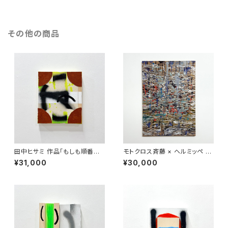
その他の商品
田中ヒサミ 作品「もしも順番を
モトクロス斉藤 × ヘルミッペ 合
間違えたとしても 」
作
¥31,000
¥30,000