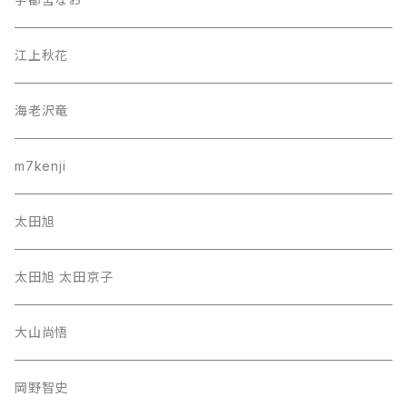
江上秋花
海老沢竜
m7kenji
太田旭
太田旭 太田京子
大山尚悟
岡野智史