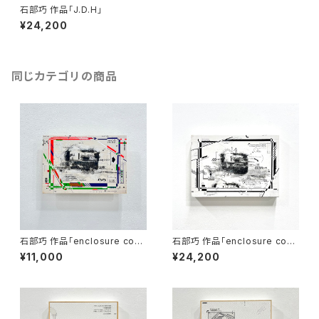
石部巧 作品「J.D.H」
¥24,200
同じカテゴリの商品
石部巧 作品「enclosure com
石部巧 作品「enclosure com
position」
position」
¥11,000
¥24,200