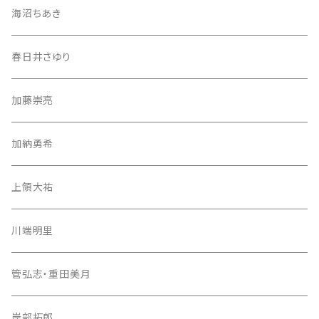
海沼ちあき
春日井さゆり
加藤崇亮
加納勇希
上領大祐
川端明里
管弘志・重田美月
岸部拓郎