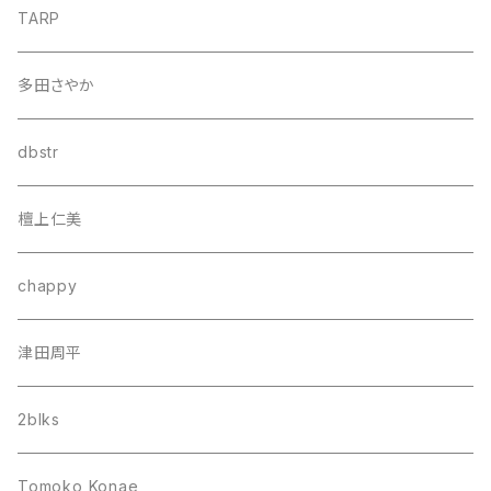
TARP
多田さやか
dbstr
檀上仁美
chappy
津田周平
2blks
Tomoko Konae