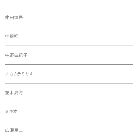
仲田慎吾
中根唯
中野由紀子
ナカムラミサキ
並木夏海
ヌキ本
広瀬良二