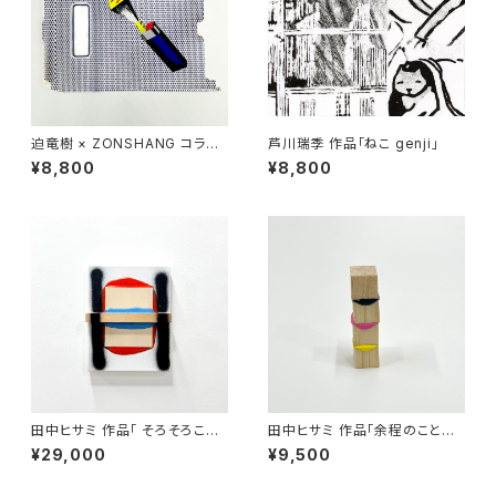
迫竜樹 × ZONSHANG コラボ
芦川瑞季 作品「ねこ genji」
スクリーンプリント作品
¥8,800
¥8,800
田中ヒサミ 作品「 そろそろこの
田中ヒサミ 作品「余程のことが
話題にも飽きてきた」
ない限り1 」
¥29,000
¥9,500