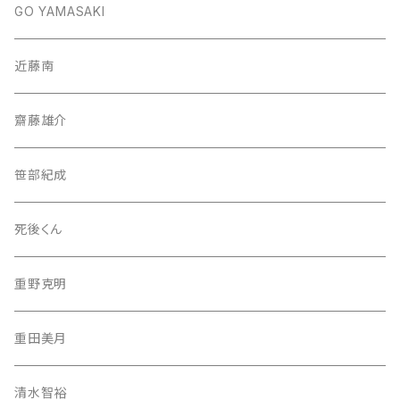
GO YAMASAKI
近藤南
齋藤雄介
笹部紀成
死後くん
重野克明
重田美月
清水智裕