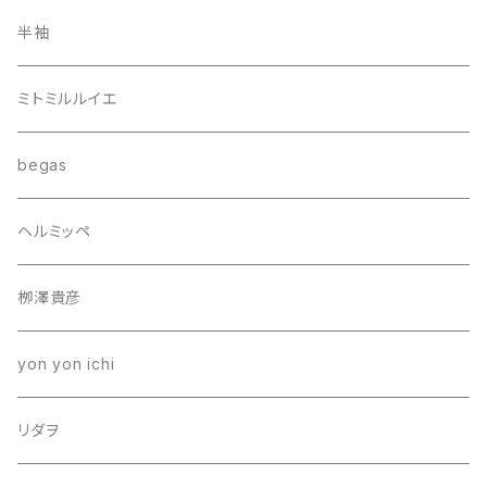
半袖
ミトミルルイエ
begas
ヘルミッペ
栁澤貴彦
yon yon ichi
リダヲ