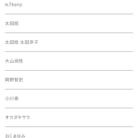
m7kenji
太田旭
太田旭 太田京子
大山尚悟
岡野智史
小川泰
オカダキサラ
おくまゆみ