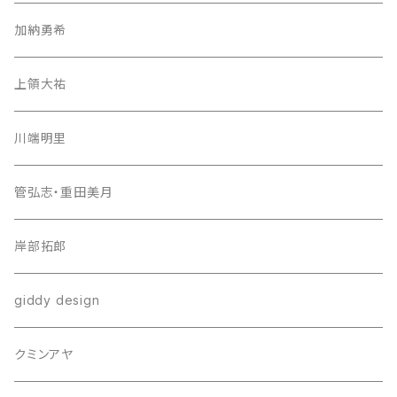
加納勇希
上領大祐
川端明里
管弘志・重田美月
岸部拓郎
giddy design
クミンアヤ