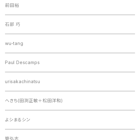
前田裕
石部 巧
wu-tang
Paul Descamps
urisakachinatsu
へきち(田渕正敏＋松田洋和)
よシまるシン
管弘志