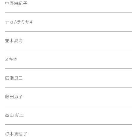
中野由紀子
ナカムラミサキ
並木夏海
ヌキ本
広瀬良二
藤田淑子
益山 航士
椋本真理子