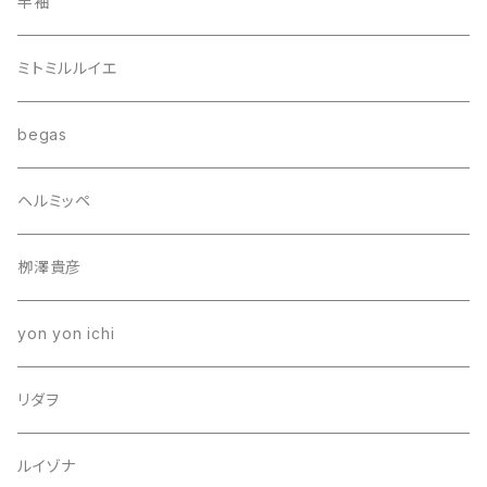
半袖
ミトミルルイエ
begas
ヘルミッペ
栁澤貴彦
yon yon ichi
リダヲ
ルイゾナ