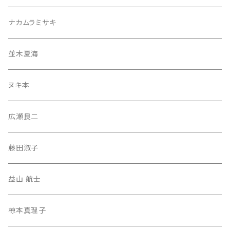
ナカムラミサキ
並木夏海
ヌキ本
広瀬良二
藤田淑子
益山 航士
椋本真理子