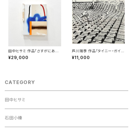
田中ヒサミ 作品「さすがにあと
芦川瑞季 作品「タイニー・ガイズ
もう数回やれば 」
02」
¥29,000
¥11,000
CATEGORY
田中ヒサミ
石田小榛