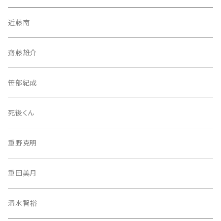
近藤南
齋藤雄介
笹部紀成
死後くん
重野克明
重田美月
清水智裕