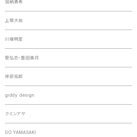
加納勇希
上領大祐
川端明里
管弘志・重田美月
岸部拓郎
giddy design
クミンアヤ
GO YAMASAKI