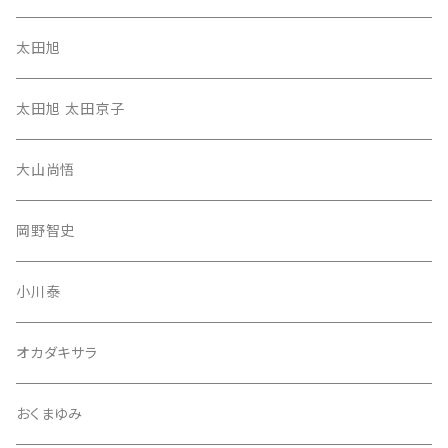
太田旭
太田旭 太田京子
大山尚悟
岡野智史
小川泰
オカダキサラ
おくまゆみ