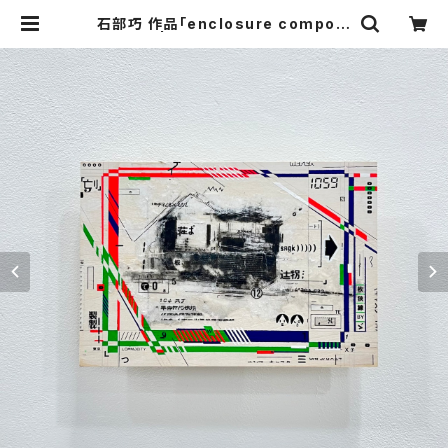
石部巧 作品「enclosure composi
tion」 | KAC ONLINE STORE