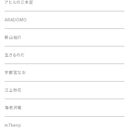
アヒルの三本足
ARADOMO
新山裕介
生きるのだ
宇都宮なお
江上秋花
海老沢竜
m7kenji