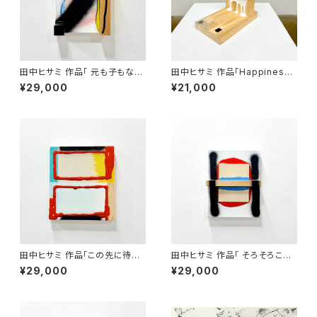
田中ヒサミ 作品「 元も子もない
田中ヒサミ 作品「Happiness
事だと分かってはいるけれど」
3 」
¥29,000
¥21,000
田中ヒサミ 作品「この先に待ち
田中ヒサミ 作品「 そろそろこの
受けているものは」
話題にも飽きてきた」
¥29,000
¥29,000