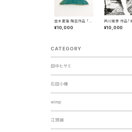
並木夏海 陶芸作品 「植
芦川瑞季 作品「
栽」
る猫」
¥10,000
¥10,000
CATEGORY
田中ヒサミ
石田小榛
wimp
江頭誠