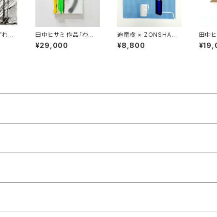
ずれて
田中ヒサミ 作品「わかり
迫竜樹 × ZONSHANG
田中ヒ
やすく言うときっとそう
コラボスクリーンプリン
pines
¥29,000
¥8,800
¥19,
いう事 」
ト作品