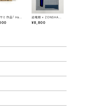
サミ 作品「 Hap
迫竜樹 × ZONSHANG
s 1」
コラボスクリーンプリン
000
¥8,800
ト作品