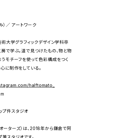
もみ）／ アートワーク
美術大学グラフィックデザイン学科卒
工房で学ぶ。道で見つけたもの、物と物
まうモチーフを使って色彩構成をつく
中心に制作をしている。
nstagram.com/halftomato_
om
ショップ件スタジオ
ドクオーターズ）は、2018年から鎌倉で阿
プ兼スタジオです。