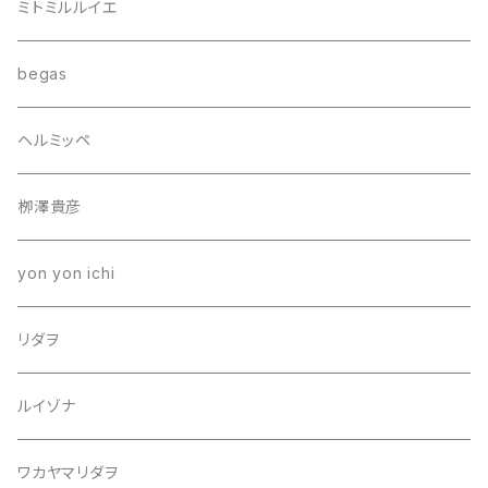
ミトミルルイエ
begas
ヘルミッペ
栁澤貴彦
yon yon ichi
リダヲ
ルイゾナ
ワカヤマリダヲ