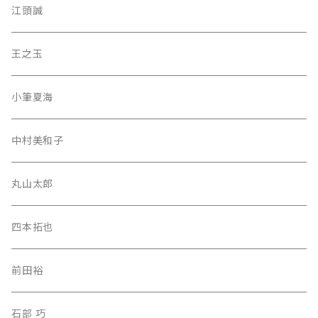
江頭誠
王之玉
小筆夏海
中村美和子
丸山太郎
四本拓也
前田裕
石部 巧