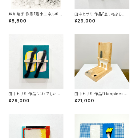
芦川瑞季 作品「最小エネルギ
田中ヒサミ 作品「思いもよらな
ー」
い結末 」
¥8,800
¥29,000
田中ヒサミ 作品「これでもかと
田中ヒサミ 作品「Happiness
言う程やった結果 」
3 」
¥29,000
¥21,000