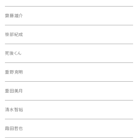
齋藤雄介
笹部紀成
死後くん
重野克明
重田美月
清水智裕
霜田哲也