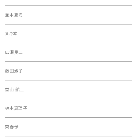
並木夏海
ヌキ本
広瀬良二
藤田淑子
益山 航士
椋本真理子
東春予