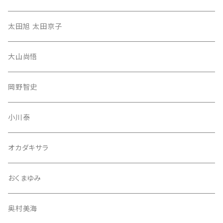
太田旭 太田京子
大山尚悟
岡野智史
小川泰
オカダキサラ
おくまゆみ
奥村美海