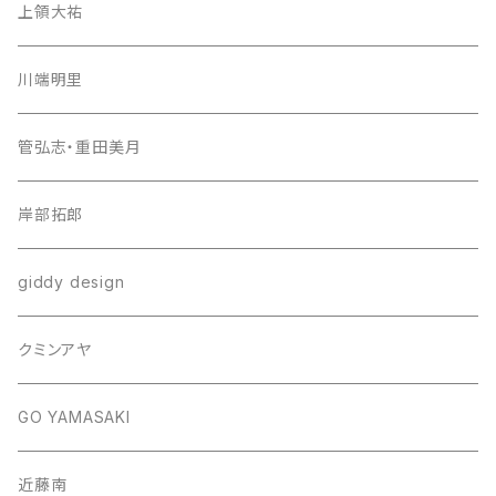
上領大祐
川端明里
管弘志・重田美月
岸部拓郎
giddy design
クミンアヤ
GO YAMASAKI
近藤南