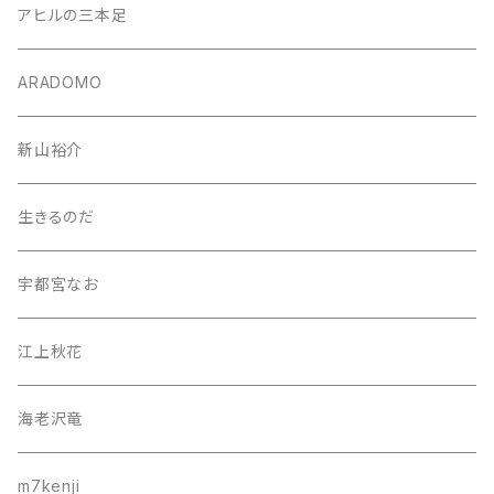
アヒルの三本足
ARADOMO
新山裕介
生きるのだ
宇都宮なお
江上秋花
海老沢竜
m7kenji