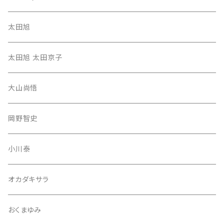
太田旭
太田旭 太田京子
大山尚悟
岡野智史
小川泰
オカダキサラ
おくまゆみ