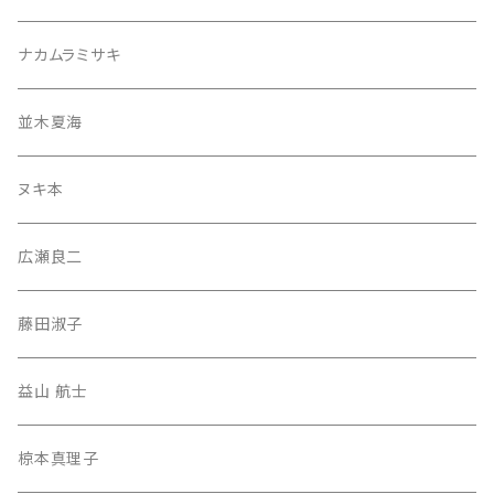
ナカムラミサキ
並木夏海
ヌキ本
広瀬良二
藤田淑子
益山 航士
椋本真理子