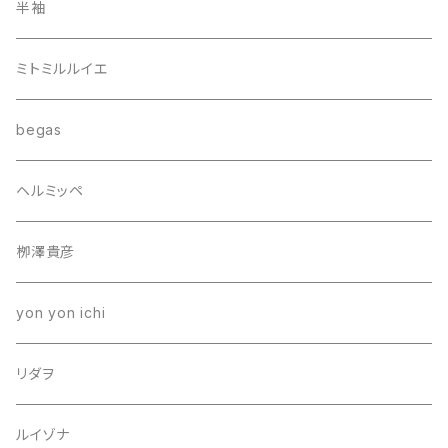
半袖
ミトミルルイエ
begas
ヘルミッペ
栁澤貴彦
yon yon ichi
リダヲ
ルイゾナ