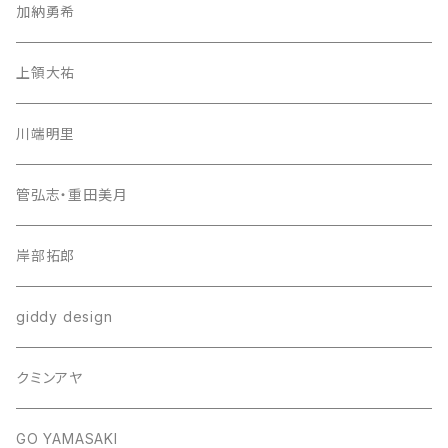
加納勇希
上領大祐
川端明里
管弘志・重田美月
岸部拓郎
giddy design
クミンアヤ
GO YAMASAKI