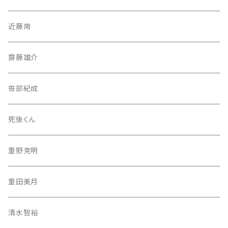
近藤南
齋藤雄介
笹部紀成
死後くん
重野克明
重田美月
清水智裕