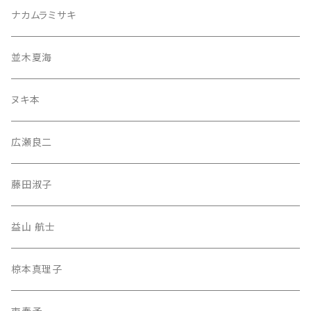
ナカムラミサキ
並木夏海
ヌキ本
広瀬良二
藤田淑子
益山 航士
椋本真理子