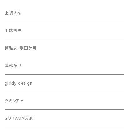
上領大祐
川端明里
管弘志・重田美月
岸部拓郎
giddy design
クミンアヤ
GO YAMASAKI