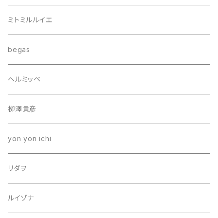
ミトミルルイエ
begas
ヘルミッペ
栁澤貴彦
yon yon ichi
リダヲ
ルイゾナ