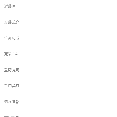
近藤南
齋藤雄介
笹部紀成
死後くん
重野克明
重田美月
清水智裕