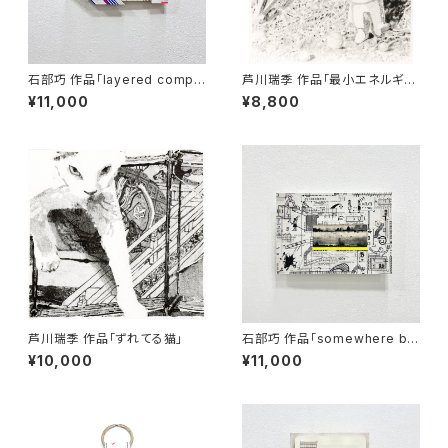
石部巧 作品「layered compo
芦川瑞季 作品「最小エネルギ
sition」
ー」
¥11,000
¥8,800
芦川瑞季 作品「ずれてる猫」
石部巧 作品「somewhere be
tween black and white」
¥10,000
¥11,000