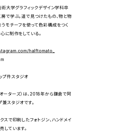
美術大学グラフィックデザイン学科卒
工房で学ぶ。道で見つけたもの、物と物
まうモチーフを使って色彩構成をつく
中心に制作をしている。
nstagram.com/halftomato_
om
ショップ件スタジオ
ドクオーターズ）は、2018年から鎌倉で阿
プ兼スタジオです。
クスで印刷したフォトジン、ハンドメイ
売しています。