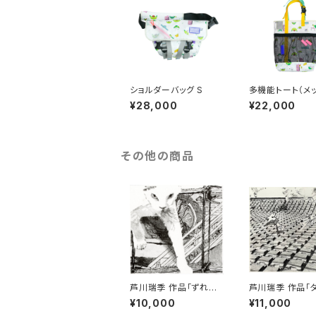
ショルダーバッグ S
多機能トート（メ
ポケット）
¥28,000
¥22,000
その他の商品
芦川瑞季 作品「ずれて
芦川瑞季 作品「
る猫」
ー・ガイズ02」
¥10,000
¥11,000