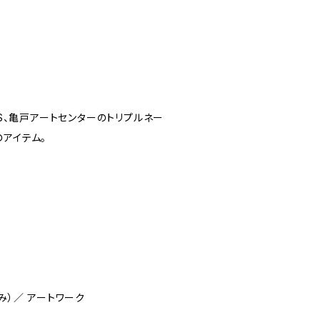
RS、亀戸アートセンターのトリプルネー
アイテム。
もみ）／ アートワーク