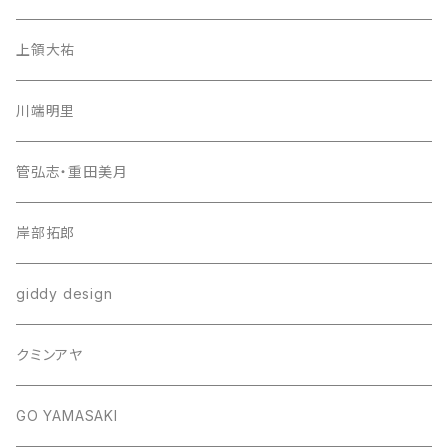
上領大祐
川端明里
管弘志・重田美月
岸部拓郎
giddy design
クミンアヤ
GO YAMASAKI