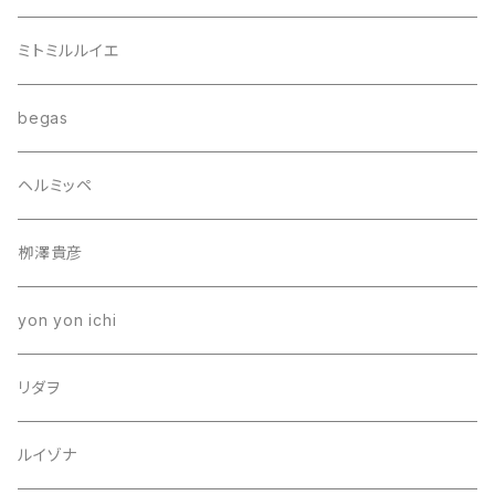
ミトミルルイエ
begas
ヘルミッペ
栁澤貴彦
yon yon ichi
リダヲ
ルイゾナ