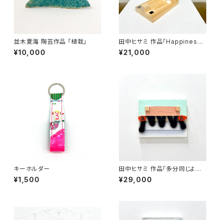
並木夏海 陶芸作品 「植栽」
田中ヒサミ 作品「Happiness
3 」
¥10,000
¥21,000
キーホルダー
田中ヒサミ 作品「多分同じよう
にすればいいと思う 」
¥1,500
¥29,000