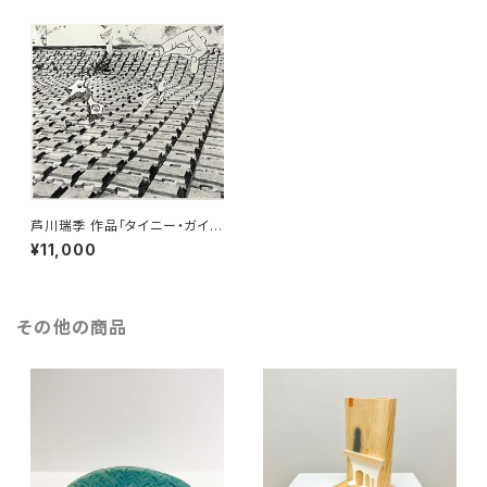
芦川瑞季 作品「タイニー・ガイズ
02」
¥11,000
その他の商品