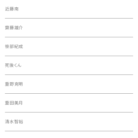
近藤南
齋藤雄介
笹部紀成
死後くん
重野克明
重田美月
清水智裕