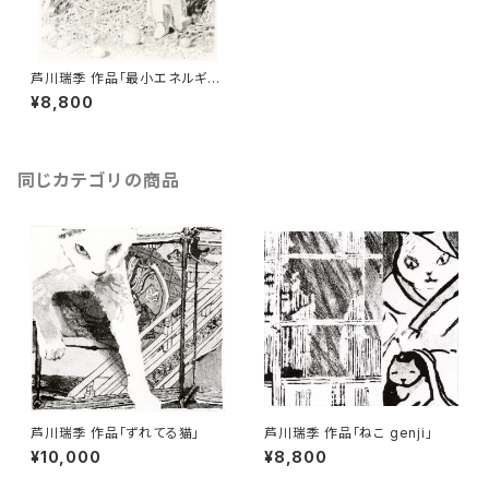
芦川瑞季 作品「最小エネルギ
ー」
¥8,800
同じカテゴリの商品
芦川瑞季 作品「ずれてる猫」
芦川瑞季 作品「ねこ genji」
¥10,000
¥8,800