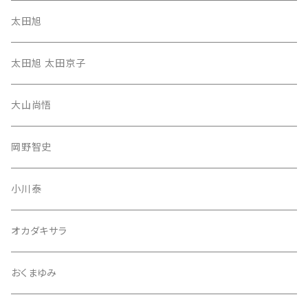
太田旭
太田旭 太田京子
大山尚悟
岡野智史
小川泰
オカダキサラ
おくまゆみ