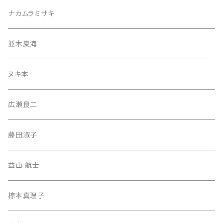
ナカムラミサキ
並木夏海
ヌキ本
広瀬良二
藤田淑子
益山 航士
椋本真理子