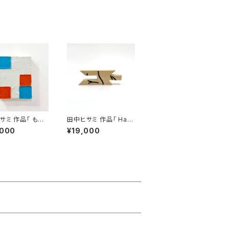
サミ 作品「 もう
田中ヒサミ 作品「 Hap
く出かけていれ
piness 1」
,000
¥19,000