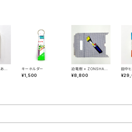
「あの
キーホルダー
迫竜樹 × ZONSHANG
田中ヒ
振る舞え
コラボスクリーンプリン
少し早
¥1,500
¥8,800
¥29
ト作品
ばね」