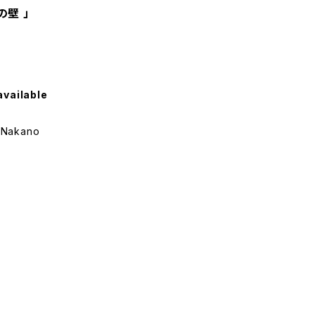
壁 」
available
Nakano