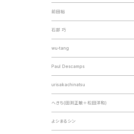
前田裕
石部 巧
wu-tang
Paul Descamps
urisakachinatsu
へきち(田渕正敏＋松田洋和)
よシまるシン