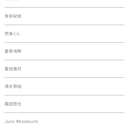
笹部紀成
死後くん
重野克明
重田美月
清水智裕
霜田哲也
Juno Mizobuchi