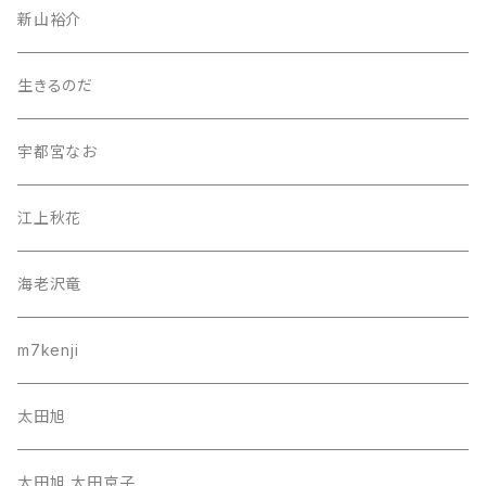
新山裕介
生きるのだ
宇都宮なお
江上秋花
海老沢竜
m7kenji
太田旭
太田旭 太田京子