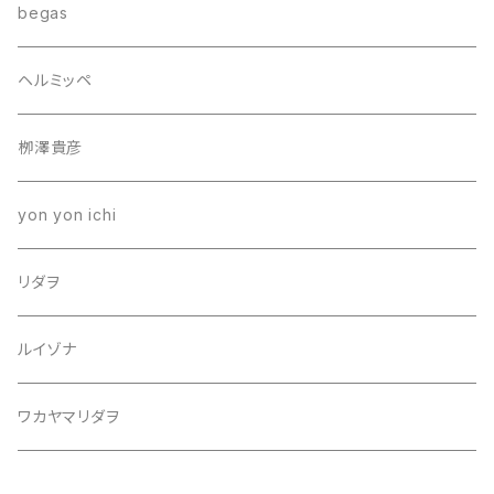
begas
ヘルミッペ
栁澤貴彦
yon yon ichi
リダヲ
ルイゾナ
ワカヤマリダヲ