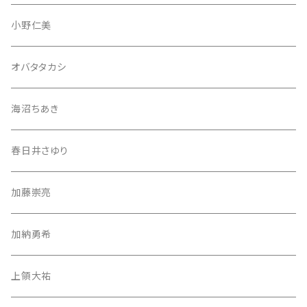
小野仁美
オバタタカシ
海沼ちあき
春日井さゆり
加藤崇亮
加納勇希
上領大祐