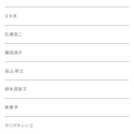
ヌキ本
広瀬良二
藤田淑子
益山 航士
椋本真理子
東春予
ホリグチシンゴ