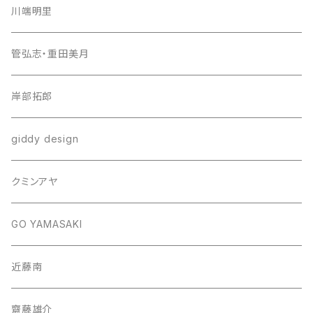
川端明里
管弘志・重田美月
岸部拓郎
giddy design
クミンアヤ
GO YAMASAKI
近藤南
齋藤雄介