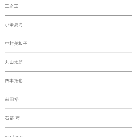
王之玉
小筆夏海
中村美和子
丸山太郎
四本拓也
前田裕
石部 巧
wu-tang