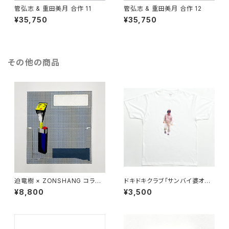
管弘志 & 重田美月 合作 11
管弘志 & 重田美月 合作 12
¥35,750
¥35,750
その他の商品
迫竜樹 × ZONSHANG コラボ
ドキドキクラブ「サンバイ婆オス
スクリーンプリント作品
Tシャツ」（白）
¥8,800
¥3,500