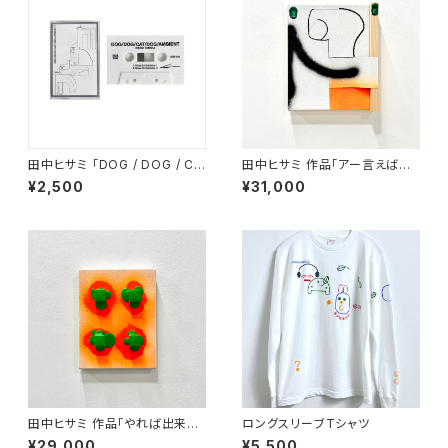
田中ヒサミ 「DOG / DOG / CA
田中ヒサミ 作品「アー言えばコ
T / DOG / AMBIENT」カセット
ー言うだろう 」
¥2,500
¥31,000
田中ヒサミ 作品「やれば出来る
ロングスリーブTシャツ
とわかってはいた 」
¥29,000
¥5,500