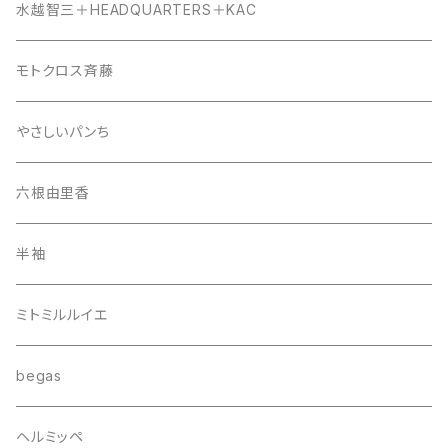
水越智三＋HEADQUARTERS＋KAC
モトクロス斉藤
やさしいパンち
六根由里香
半袖
ミトミルルイエ
begas
ヘルミッペ