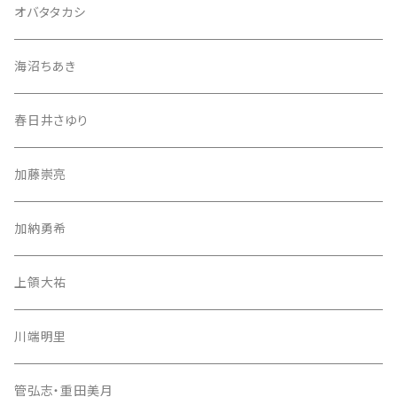
オバタタカシ
海沼ちあき
春日井さゆり
加藤崇亮
加納勇希
上領大祐
川端明里
管弘志・重田美月