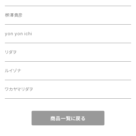
栁澤貴彦
yon yon ichi
リダヲ
ルイゾナ
ワカヤマリダヲ
商品一覧に戻る