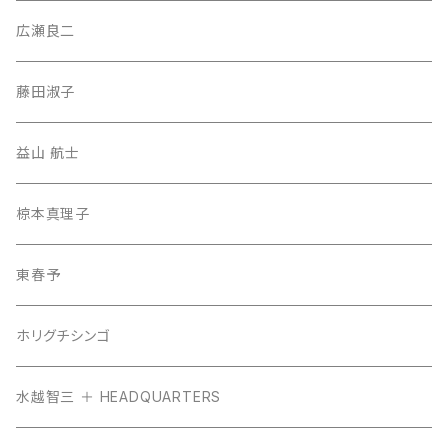
広瀬良二
藤田淑子
益山 航士
椋本真理子
東春予
ホリグチシンゴ
水越智三 ＋ HEADQUARTERS